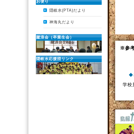
※参
◆ｵ
学校